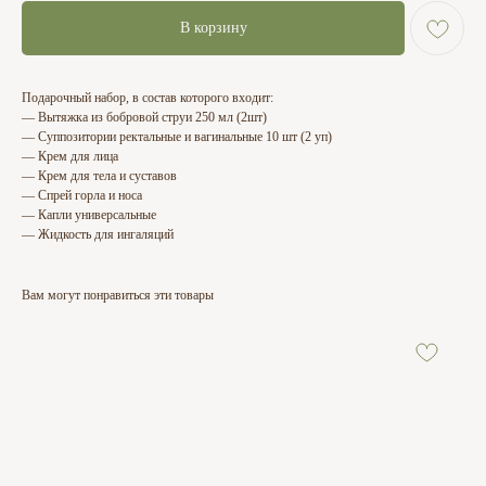
В корзину
Подарочный набор, в состав которого входит:
— Вытяжка из бобровой струи 250 мл (2шт)
— Суппозитории ректальные и вагинальные 10 шт (2 уп)
— Крем для лица
— Крем для тела и суставов
— Спрей горла и носа
— Капли универсальные
— Жидкость для ингаляций
Вам могут понравиться эти товары