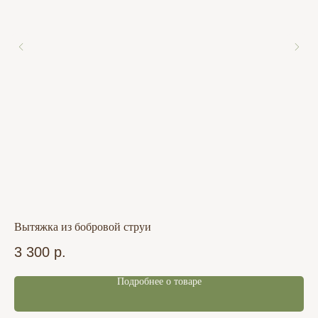
Вытяжка из бобровой струи
По
3 300
р.
3 
Подробнее о товаре